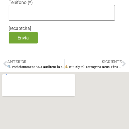
Teléfono (*)
[recaptcha]
ANTERIOR
SIGUIENTE
Posicionament SEO: auditem la teva web
Kit Digital Tarragona Reus: Fins a 12.000€ per a la teva empresa